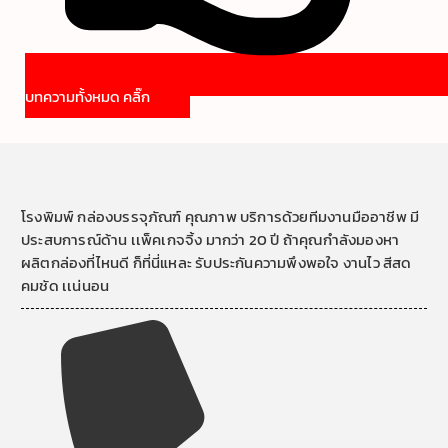
บทความทั้งหมด คลิ๊ก
โรงพิมพ์ กล่องบรรจุภัณฑ์ คุณภาพ บริการด้วยทีมงานมืออาชีพ มี
ประสบการณ์ด้าน เเพ็คเกจจิ้ง มากว่า 20 ปี ถ้าคุณกำลังมองหา
ผลิตกล่องที่ไหนดี ก็ที่นี่แหละ รับประกันความพึงพอใจ งานไว สีสด
คมชัด เเน่นอน