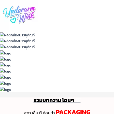
รวมบทความ โดนๆ
💯
PACKAGING
จาก เอ็น ที ก่อนทํา