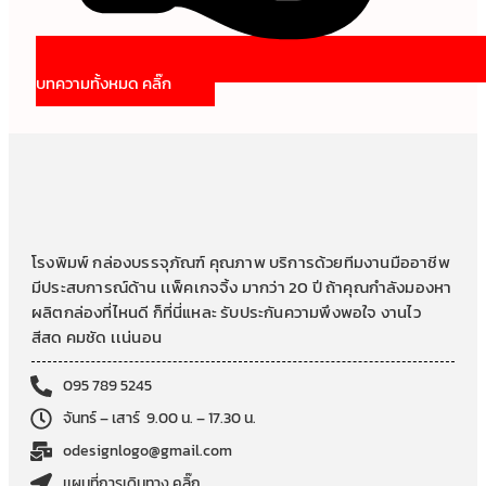
บทความทั้งหมด คลิ๊ก
โรงพิมพ์ กล่องบรรจุภัณฑ์ คุณภาพ บริการด้วยทีมงานมืออาชีพ
มีประสบการณ์ด้าน เเพ็คเกจจิ้ง มากว่า 20 ปี ถ้าคุณกำลังมองหา
ผลิตกล่องที่ไหนดี ก็ที่นี่แหละ รับประกันความพึงพอใจ งานไว
สีสด คมชัด เเน่นอน
095 789 5245
จันทร์ – เสาร์ 9.00 น. – 17.30 น.
odesignlogo@gmail.com
เเผนที่การเดินทาง คลิ๊ก