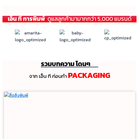
เอ็น ที การพิมพ์
ดูแลลูกค้ามามากกว่า 5,000 แบรนด์
รวมบทความ โดนๆ
💯
PACKAGING
จาก เอ็น ที ก่อนทํา