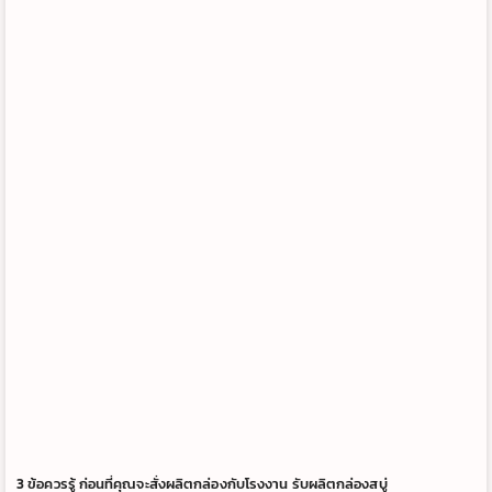
3 ข้อควรรู้ ก่อนที่คุณจะสั่งผลิตกล่องกับโรงงาน รับผลิตกล่องสบู่