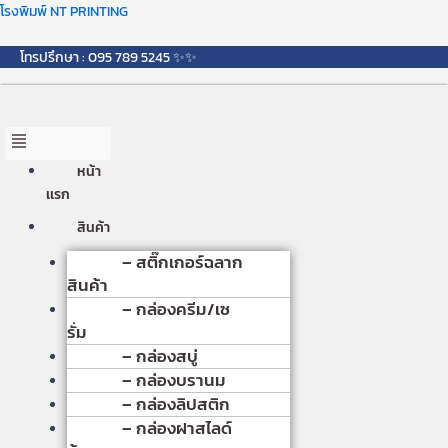
Skip
Menu
โรงพิมพ์ NT PRINTING
to
content
โทรปรึกษา : 095 789 5245 ✨✨
หน้า
เเรก
สินค้า
– สติ๊กเกอร์ฉลาก
สินค้า
– กล่องครีม/เซ
รั่ม
– กล่องสบู่
– กล่องบรานม
– กล่องลิปสติก
– กล่องฝาสไลด์