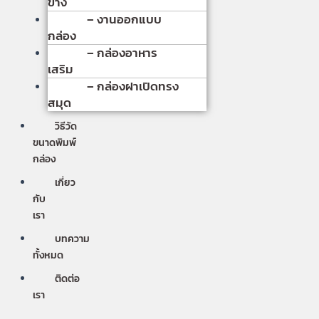
ข้าง
– งานออกแบบ
กล่อง
– กล่องอาหาร
เสริม
– กล่องฝาเปิดทรง
สมุด
วิธีวัด
ขนาดพิมพ์
กล่อง
เกี่ยว
กับ
เรา
บทความ
ทั้งหมด
ติดต่อ
เรา