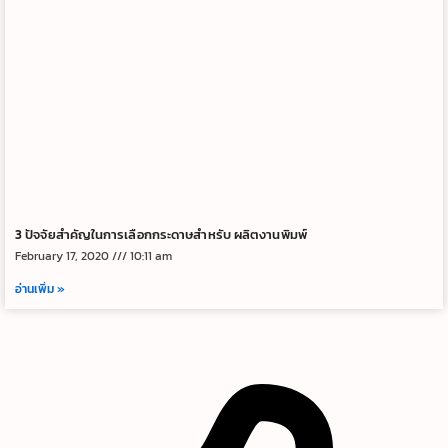
3 ปัจจัยสำคัญในการเลือกกระดาษสำหรับ ผลิตงานพิมพ์
February 17, 2020
10:11 am
อ่านเพิ่ม »