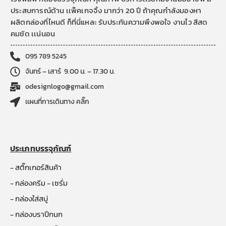
ประสบการณ์ด้าน เเพ็คเกจจิ้ง มากว่า 20 ปี ถ้าคุณกำลังมองหา
ผลิตกล่องที่ไหนดี ก็ที่นี่แหละ รับประกันความพึงพอใจ งานไว สีสด
คมชัด เเน่นอน
095 789 5245
จันทร์ – เสาร์ 9.00 น. – 17.30 น.
odesignlogo@gmail.com
เเผนที่การเดินทาง คลิ๊ก
ประเภทบรรจุภัณฑ์
- สติ๊กเกอร์สินค้า
- กล่องครีม - เซรั่ม
- กล่องใส่สบู่
- กล่องบราปีกนก