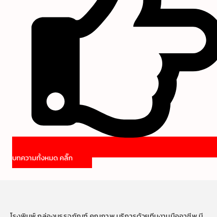
บทความทั้งหมด คลิ๊ก
โรงพิมพ์ กล่องบรรจุภัณฑ์ คุณภาพ บริการด้วยทีมงานมืออาชีพ มี