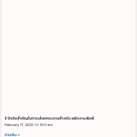
3 ปัจจัยสำคัญในการเลือกกระดาษสำหรับ ผลิตงานพิมพ์
February 17, 2020
10:11 am
อ่านเพิ่ม »