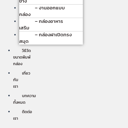
ข้าง
– งานออกแบบ
กล่อง
– กล่องอาหาร
เสริม
– กล่องฝาเปิดทรง
สมุด
วิธีวัด
ขนาดพิมพ์
กล่อง
เกี่ยว
กับ
เรา
บทความ
ทั้งหมด
ติดต่อ
เรา