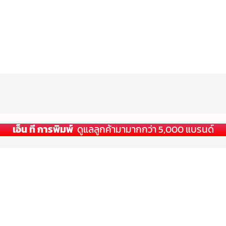
เอ็น ที การพิมพ์
ดูแลลูกค้ามามากกว่า 5,000 แบรนด์