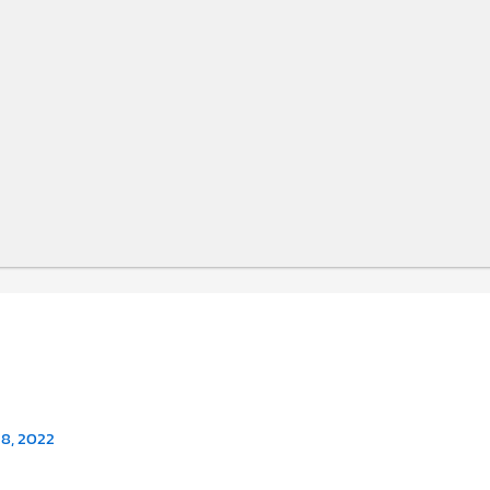
18, 2022