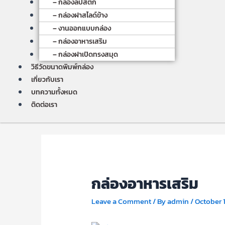
– กล่องลิปสติก
– กล่องฝาสไลด์ข้าง
– งานออกแบบกล่อง
– กล่องอาหารเสริม
– กล่องฝาเปิดทรงสมุด
วิธีวัดขนาดพิมพ์กล่อง
เกี่ยวกับเรา
บทความทั้งหมด
ติดต่อเรา
กล่องอาหารเสริม
Leave a Comment
/ By
admin
/
October 