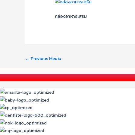
กล่องอาหารเสริม
←
Previous Media