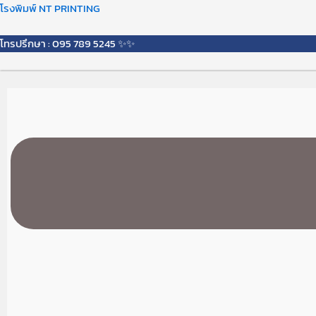
Skip
Menu
โรงพิมพ์ NT PRINTING
to
content
โทรปรึกษา : 095 789 5245 ✨✨