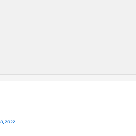
18, 2022