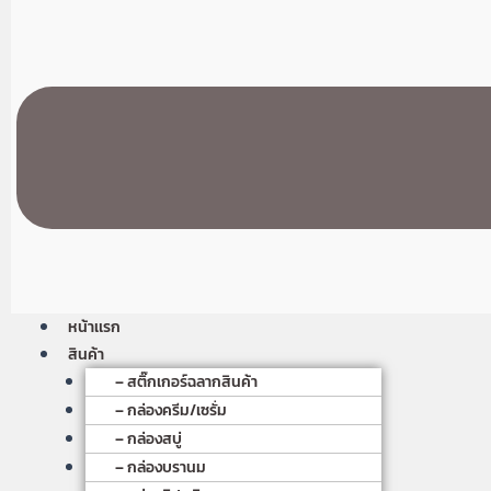
หน้าเเรก
สินค้า
– สติ๊กเกอร์ฉลากสินค้า
– กล่องครีม/เซรั่ม
– กล่องสบู่
– กล่องบรานม