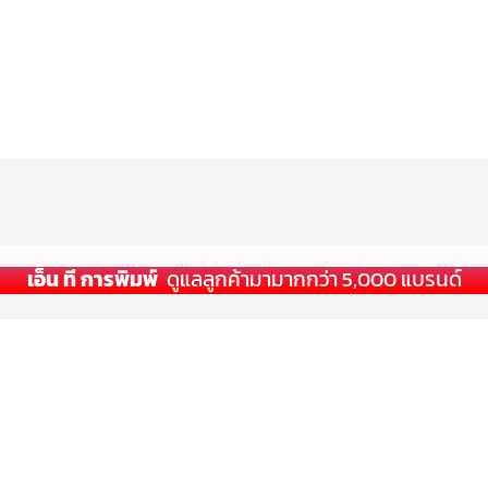
เอ็น ที การพิมพ์
ดูแลลูกค้ามามากกว่า 5,000 แบรนด์