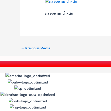
กล่องยาลดนํ้าหนัก
←
Previous Media