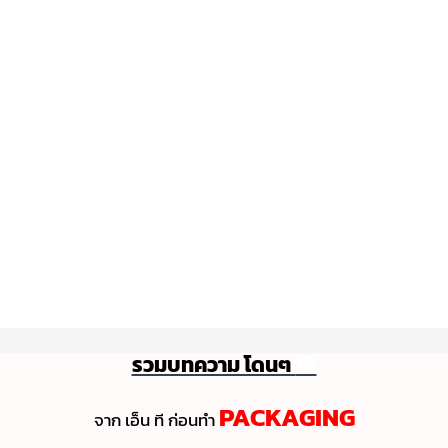
รวมบทความ โดนๆ
💯
PACKAGING
จาก เอ็น ที ก่อนทํา