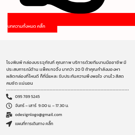
บทความทั้งหมด คลิ๊ก
โรงพิมพ์ กล่องบรรจุภัณฑ์ คุณภาพ บริการด้วยทีมงานมืออาชีพ มี
ประสบการณ์ด้าน เเพ็คเกจจิ้ง มากว่า 20 ปี ถ้าคุณกำลังมองหา
ผลิตกล่องที่ไหนดี ก็ที่นี่แหละ รับประกันความพึงพอใจ งานไว สีสด
คมชัด เเน่นอน
095 789 5245
จันทร์ – เสาร์ 9.00 น. – 17.30 น.
odesignlogo@gmail.com
เเผนที่การเดินทาง คลิ๊ก