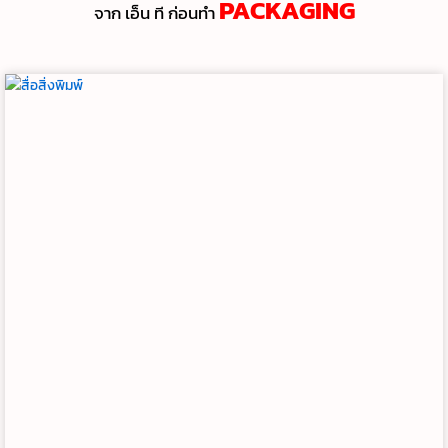
PACKAGING
จาก เอ็น ที ก่อนทํา