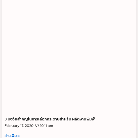
3 ปัจจัยสำคัญในการเลือกกระดาษสำหรับ ผลิตงานพิมพ์
February 17, 2020
10:11 am
อ่านเพิ่ม »