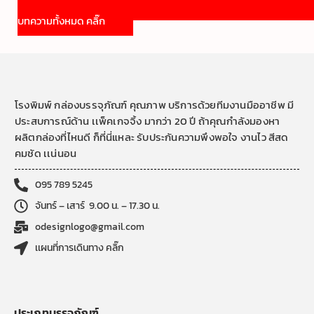
บทความทั้งหมด คลิ๊ก
โรงพิมพ์ กล่องบรรจุภัณฑ์ คุณภาพ บริการด้วยทีมงานมืออาชีพ มี
ประสบการณ์ด้าน เเพ็คเกจจิ้ง มากว่า 20 ปี ถ้าคุณกำลังมองหา
ผลิตกล่องที่ไหนดี ก็ที่นี่แหละ รับประกันความพึงพอใจ งานไว สีสด
คมชัด เเน่นอน
095 789 5245
จันทร์ – เสาร์ 9.00 น. – 17.30 น.
odesignlogo@gmail.com
เเผนที่การเดินทาง คลิ๊ก
ประเภทบรรจุภัณฑ์