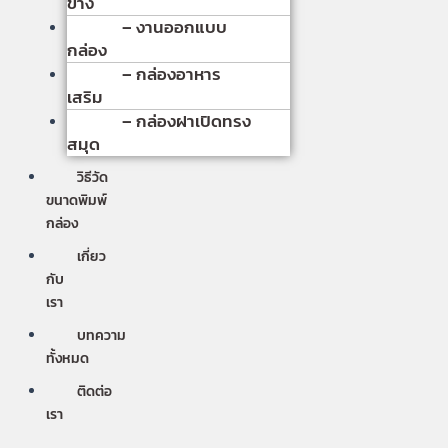
ข้าง
– งานออกแบบ
กล่อง
– กล่องอาหาร
เสริม
– กล่องฝาเปิดทรง
สมุด
วิธีวัด
ขนาดพิมพ์
กล่อง
เกี่ยว
กับ
เรา
บทความ
ทั้งหมด
ติดต่อ
เรา