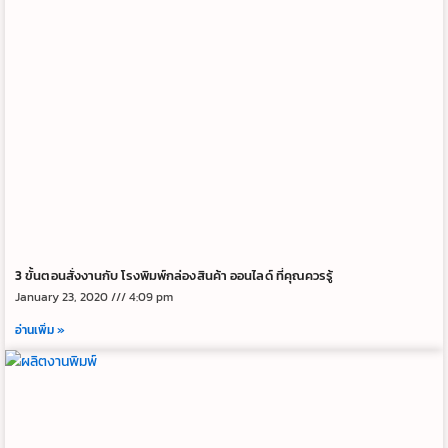
3 ขั้นตอนสั่งงานกับ โรงพิมพ์กล่องสินค้า ออนไลด์ ที่คุณควรรู้
January 23, 2020
4:09 pm
อ่านเพิ่ม »