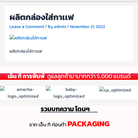
ผลิตกล่องใส่กาเเฟ
Leave a Comment
/ By
admin
/
November 21, 2022
ผลิตกล่องใส่กาเเฟ
เอ็น ที การพิมพ์
ดูแลลูกค้ามามากกว่า 5,000 แบรนด์
รวมบทความ โดนๆ
💯
PACKAGING
จาก เอ็น ที ก่อนทํา