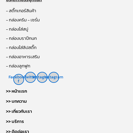
- สติ๊กเกอร์สินค้า
- กล่องครีม - เซรั่ม
- กล่องใส่สบู่
- กล่องบราปีกนก
- กล่องใส่ลิปสติ๊ก
- กล่องอาหารเสริม
- กล่องลูกฟูก
Facebook-
Twitter
Instagram
Instagram
f
>> หน้าเเรก
>> บทความ
>> เกี่ยวกับเรา
>> บริการ
>> ติดต่อเรา