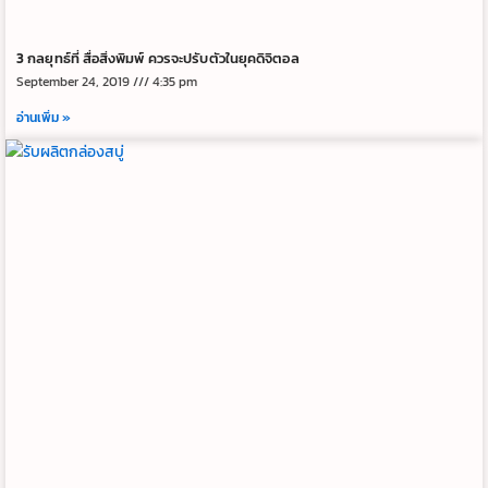
3 กลยุทธ์ที่ สื่อสิ่งพิมพ์ ควรจะปรับตัวในยุคดิจิตอล
September 24, 2019
4:35 pm
อ่านเพิ่ม »