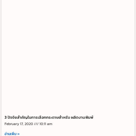
3 ปัจจัยสำคัญในการเลือกกระดาษสำหรับ ผลิตงานพิมพ์
February 17, 2020
10:11 am
อ่านเพิ่ม »