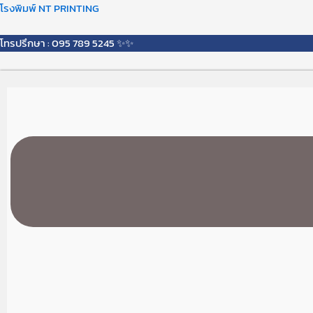
Skip
Menu
โรงพิมพ์ NT PRINTING
to
content
โทรปรึกษา : 095 789 5245 ✨✨