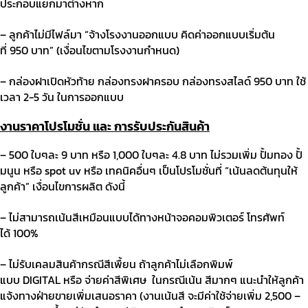
ประกอบแยกมาต่างหาก
– ลูกค้าไม่มีไฟล์มา
“
จ้างโรงงานออกแบบ คิดค่าออกแบบเริ่มต้น
ที่
950
บาท
” (
เงื่อนไขตามโรงงานกำหนด
)
–
กล่องฝาเปิดหัวท้าย กล่องทรงฝาครอบ กล่องทรงสไลด์
950
บาท ใช้
เวลา
2-5
วัน ในการออกแบบ
งานราคาโปรโมชั่น และ การรับประกันสินค้า
– 500
ใบๆละ
9
บาท หรือ
1,000
ใบๆละ
4.8
บาท ไม่รวมเพิ่ม ปั้มทอง ปั้
มนูน หรือ
spot uv
หรือ เทคนิคอื่นๆ เป็นโปรโมชั่นที่
“
เน้นลดต้นทุนให้
ลูกค้า
”
เงื่อนไขการผลิต ดังนี้
– ไม่สามารถเน้นสีเหมือนแบบได้ทางหน้าจอคอมพิวเตอร์ โทรศัพท์
ได้
100%
– ไม่รับเคลมสินค้ากรณีสีเพื้ยน ถ้าลูกค้าไม่เลือกพิมพ์
แบบ
DIGITAL
หรือ จ่ายค่าสีพิเศษ
ในกรณีเน้น สีมากๆ แนะนำให้ลูกค้า
แจ้งทางฝ่ายขายเพิ่มเสนอราคา
(
งานเน้นสี จะมีค่าใช้จ่ายเพิ่ม
2,500 –