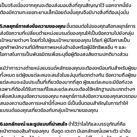
เป็นจริงเนื่องจากคุณจะต้องส่งมอบสิ่งที่คุณสัญญาไว้ นอกจากนี้ยัง
ต้องมีความทะเยอทะยานเล็กน้อยดังนั้นคุณจึงมีบางสิ่งที่ต้องมุ่งมั่น
5.
กลยุทธ์การส่งข้อความของคุณ
ขั้นตอนต่อไปของคุณคือกลยุทธ์การ
ส่งข้อความที่เปลี่ยนตำแหน่งแบรนด์ของคุณให้เป็นข้อความไปยังกลุ่ม
เป้าหมายต่างๆ โดยทั่วไปผู้ชมเป้าหมายของคุณ ได้แก่ ผู้มีโอกาสเป็น
ลูกค้าพนักงานที่มีศักยภาพแหล่งอ้างอิงหรือผู้มีอิทธิพลอื่น ๆ และ
โอกาสในการเป็นพันธมิตรเพื่อระบุชื่อผู้ต้องสงสัยตามปกติบางส่วน
แม้ว่าการวางตำแหน่งแบรนด์หลักของคุณจะต้องเหมือนกันสำหรับผู้ชม
ทั้งหมด แต่ผู้ชมแต่ละคนจะสนใจในแง่มุมที่แตกต่างกัน ข้อความถึงผู้ชม
แต่ละคนจะเน้นประเด็นที่เกี่ยวข้องมากที่สุด ผู้ชมแต่ละคนจะมีข้อกังวล
เฉพาะที่ต้องได้รับการแก้ไขและแต่ละคนจะต้องใช้หลักฐานประเภทต่างๆ
เพื่อสนับสนุนข้อความของคุณ กลยุทธ์การส่งข้อความของคุณควรตอบ
สนองความต้องการเหล่านี้ทั้งหมด นี่เป็นขั้นตอนสำคัญในการทำให้
แบรนด์ของคุณเกี่ยวข้องกับกลุ่มเป้าหมายของคุณ
6.
เอกลักษณ์
และรูปแบบที่น่าสนใจ
จำไว้ว่าโลโก้และบรรจุภัณฑ์คือ
หน้าตาของสินค้าของคุณ
ดึงดูด เตะตา มีเอกลักษณ์เฉพาะตัว น่าจับ