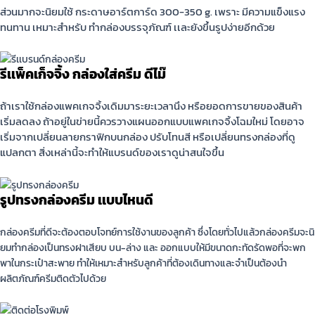
ส่วนมากจะนิยมใช้ กระดาษอาร์ตการ์ด 300-350 g. เพราะ มีความแข็งแรง
ทนทาน เหมาะสำหรับ ทำกล่องบรรจุภัณฑ์ เเละยังขึ้นรูปง่ายอีกด้วย
รีเเพ็คเก็จจิ้ง กล่องใส่ครีม ดีไม๊
ถ้าเราใช้กล่องแพคเกจจิ้งเดิมมาระยะเวลานึง หรือยอดการขายของสินค้า
เริ่มลดลง ถ้าอยู่ในข่ายนี้ควรวางแผนออกแบบแพคเกจจิ้งโฉมใหม่ โดยอาจ
เริ่มจากเปลี่ยนลายกราฟิกบนกล่อง ปรับโทนสี หรือเปลี่ยนทรงกล่องที่ดู
แปลกตา สิ่งเหล่านี้จะทำให้แบรนด์ของเราดูน่าสนใจขึ้น
รูปทรงกล่องครีม เเบบไหนดี
กล่องครีมที่ดีจะต้องตอบโจทย์การใช้งานของลูกค้า ซึ่งโดยทั่วไปแล้วกล่องครีมจะนิ
ยมทํากล่องเป็นทรงฝาเสียบ บน-ล่าง และ ออกแบบให้มีขนาดกะทัดรัดพอที่จะพก
พาในกระเป๋าสะพาย ทำให้เหมาะสำหรับลูกค้าที่ต้องเดินทางและจำเป็นต้องนำ
ผลิตภัณฑ์ครีมติดตัวไปด้วย