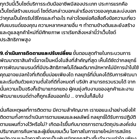
ทุกวันนี้เว็บไซต์บริการระดับมืออาชีพมีสองประเภท ประการแรกคือ
เว็บไซต์สร้างแบรนด์ ไซต์ดังกล่าวบอกเล่าเรื่องราวของคุณและบ่งบอก
ว่าคุณเป็นใครรับใช้ใครและทำอะไร กล่าวโดยย่อคือสื่อถึงข้อความเกี่ยว
กับแบรนด์ของคุณ ความหลากหลายอื่น ๆ ทำตามข้างต้นและยังสร้าง
และดูแลลูกค้าใหม่ที่มีศักยภาพ เราเรียกสิ่งเหล่านี้ว่าเว็บไซต์
ประสิทธิภาพสูง
9.
ดำเนินการติดตามและปรับเปลี่ยน
ขั้นตอนสุดท้ายในกระบวนการ
พัฒนาตราสินค้านี้อาจเป็นหนึ่งในสิ่งที่สำคัญที่สุด เห็นได้ชัดว่ากลยุทธ์
การพัฒนาแบรนด์ที่มีประสิทธิภาพไม่ได้ผลดีมากนักหากไม่มีการนำไปใช้
คุณอาจแปลกใจที่เกิดขึ้นบ่อยเพียงใด กลยุทธ์ที่มั่นคงได้รับการพัฒนา
และเริ่มต้นด้วยความตั้งใจที่ดีทั้งหมดที่ บริษัท สามารถรวบรวมได้ จาก
นั้นความเป็นจริงก็เข้ามาแทรกแซง ผู้คนยุ่งกับงานของลูกค้าและงาน
พัฒนาแบรนด์ต่างก็ถูกเลื่อนออกไป
…
จากนั้นก็ลืมไป
นั่นคือเหตุผลที่การติดตาม มีความสำคัญมาก เราขอแนะนำอย่างยิ่งให้
ติดตามทั้งการดำเนินการตามแผนและผลลัพธ์ กลยุทธ์ได้รับการปฏิบัติ
ตามแผนที่วางไว้หรือไม่
?
เกิดอะไรขึ้นกับมาตรการตามวัตถุประสงค์เช่น
ปริมาณการค้นหาและผู้เยี่ยมชมเว็บ โอกาสในการขายใหม่การสมัคร
พนักงานและโอกาสในการเป็นพันธมิตรถูกสร้างขึ้นจำนวนเท่าใด เพียง