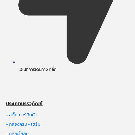
เเผนที่การเดินทาง คลิ๊ก
ประเภทบรรจุภัณฑ์
- สติ๊กเกอร์สินค้า
- กล่องครีม - เซรั่ม
- กล่องใส่สบู่