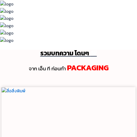
รวมบทความ โดนๆ
💯
PACKAGING
จาก เอ็น ที ก่อนทํา