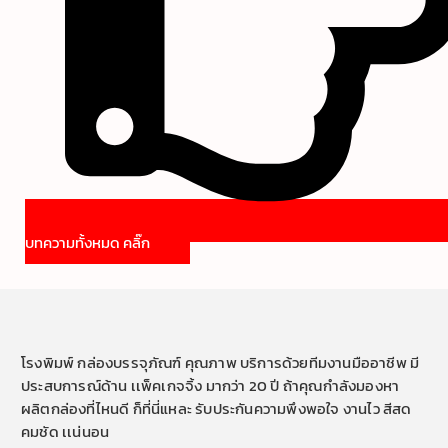
บทความทั้งหมด คลิ๊ก
โรงพิมพ์ กล่องบรรจุภัณฑ์ คุณภาพ บริการด้วยทีมงานมืออาชีพ มี
ประสบการณ์ด้าน เเพ็คเกจจิ้ง มากว่า 20 ปี ถ้าคุณกำลังมองหา
ผลิตกล่องที่ไหนดี ก็ที่นี่แหละ รับประกันความพึงพอใจ งานไว สีสด
คมชัด เเน่นอน