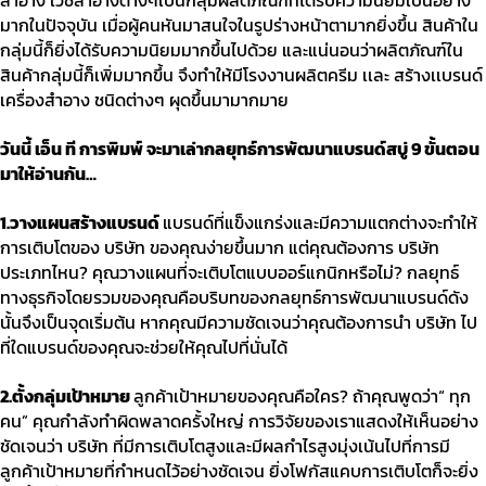
สำอาง เวชสำอางต่างๆเป็นกลุ่มผลิตภัณฑ์ที่ได้รับความนิยมเป็นอย่าง
มากในปัจจุบัน เมื่อผู้คนหันมาสนใจในรูปร่างหน้าตามากยิ่งขึ้น สินค้าใน
กลุ่มนี้ก็ยิ่งได้รับความนิยมมากขึ้นไปด้วย และแน่นอนว่าผลิตภัณฑ์ใน
สินค้ากลุ่มนี้ก็เพิ่มมากขึ้น จึงทําให้มีโรงงานผลิตครีม เเละ สร้างเเบรนด์
เครื่องสําอาง ชนิดต่างๆ ผุดขึ้นมามากมาย
วันนี้ เอ็น ที การพิมพ์ จะมาเล่ากลยุทธ์การพัฒนาแบรนด์สบู่
9
ขั้นตอน
มาให้อ่านกัน
…
1.
วางแผนสร้างแบรนด์
แบรนด์ที่แข็งแกร่งและมีความแตกต่างจะทำให้
การเติบโตของ บริษัท ของคุณง่ายขึ้นมาก แต่คุณต้องการ บริษัท
ประเภทไหน
?
คุณวางแผนที่จะเติบโตแบบออร์แกนิกหรือไม่
?
กลยุทธ์
ทางธุรกิจโดยรวมของคุณคือบริบทของกลยุทธ์การพัฒนาแบรนด์ดัง
นั้นจึงเป็นจุดเริ่มต้น หากคุณมีความชัดเจนว่าคุณต้องการนำ บริษัท ไป
ที่ใดแบรนด์ของคุณจะช่วยให้คุณไปที่นั่นได้
2.
ตั้งกลุ่มเป้าหมาย
ลูกค้าเป้าหมายของคุณคือใคร
?
ถ้าคุณพูดว่า
“
ทุก
คน
”
คุณกำลังทำผิดพลาดครั้งใหญ่ การวิจัยของเราแสดงให้เห็นอย่าง
ชัดเจนว่า บริษัท ที่มีการเติบโตสูงและมีผลกำไรสูงมุ่งเน้นไปที่การมี
ลูกค้าเป้าหมายที่กำหนดไว้อย่างชัดเจน ยิ่งโฟกัสแคบการเติบโตก็จะยิ่ง