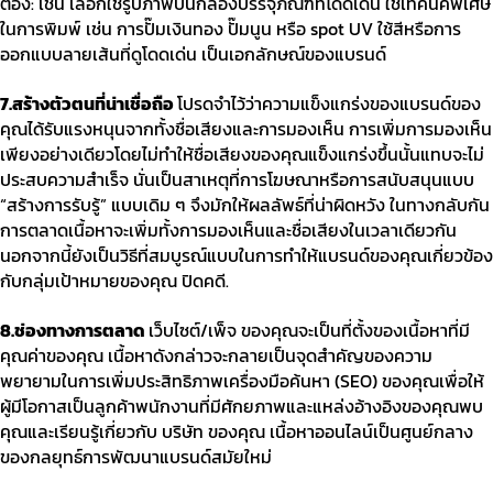
ต้อง
:
เช่น เลือกใช้รูปภาพบนกล่องบรรจุภัณฑ์ที่โดดเด่น ใช้เทคนิคพิเศษ
ในการพิมพ์ เช่น การปั๊มเงินทอง ปั๊มนูน หรือ
spot UV
ใช้สีหรือการ
ออกแบบลายเส้นที่ดูโดดเด่น เป็นเอกลักษณ์ของแบรนด์
7.
สร้างตัวตนที่น่าเชื่อถือ
โปรดจำไว้ว่าความแข็งแกร่งของแบรนด์ของ
คุณได้รับแรงหนุนจากทั้งชื่อเสียงและการมองเห็น การเพิ่มการมองเห็น
เพียงอย่างเดียวโดยไม่ทำให้ชื่อเสียงของคุณแข็งแกร่งขึ้นนั้นแทบจะไม่
ประสบความสำเร็จ นั่นเป็นสาเหตุที่การโฆษณาหรือการสนับสนุนแบบ
“
สร้างการรับรู้
”
แบบเดิม ๆ จึงมักให้ผลลัพธ์ที่น่าผิดหวัง ในทางกลับกัน
การตลาดเนื้อหาจะเพิ่มทั้งการมองเห็นและชื่อเสียงในเวลาเดียวกัน
นอกจากนี้ยังเป็นวิธีที่สมบูรณ์แบบในการทำให้แบรนด์ของคุณเกี่ยวข้อง
กับกลุ่มเป้าหมายของคุณ ปิดคดี
.
8.
ช่องทางการตลาด
เว็บไซต์
/
เพ็จ ของคุณจะเป็นที่ตั้งของเนื้อหาที่มี
คุณค่าของคุณ เนื้อหาดังกล่าวจะกลายเป็นจุดสำคัญของความ
พยายามในการเพิ่มประสิทธิภาพเครื่องมือค้นหา
(SEO)
ของคุณเพื่อให้
ผู้มีโอกาสเป็นลูกค้าพนักงานที่มีศักยภาพและแหล่งอ้างอิงของคุณพบ
คุณและเรียนรู้เกี่ยวกับ บริษัท ของคุณ เนื้อหาออนไลน์เป็นศูนย์กลาง
ของกลยุทธ์การพัฒนาแบรนด์สมัยใหม่