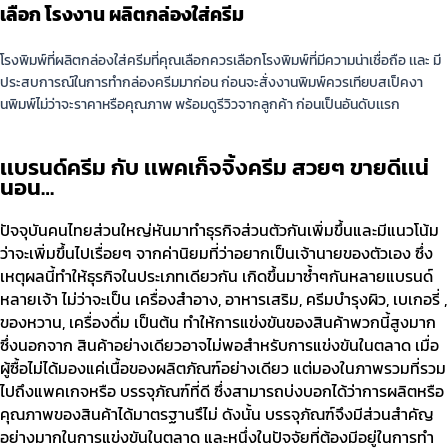
เลือก โรงงาน ผลิตกล่องใส่ครีม
โรงพิมพ์ที่ผลิตกล่องใส่ครีมที่คุณเลือกควรเลือกโรงพิมพ์ที่มีความน่าเชื่อถือ เเละ มี
ประสบการณ์ในการทํากล่องครีมมาก่อน ก่อนจะสั่งงานพิมพ์ควรเทียบสเป็คงา
นพิมพ์ไม่ว่าจะราคาหรือคุณภาพ พร้อมดูรีวิวจากลูกค้า ก่อนเป็นอันดับเเรก
เเบรนด์ครีม กับ
เเพคเก็จจิ้งครีม สวยๆ ขายดีเเน่
นอน…
ปัจจุบันคนไทยส่วนใหญ่หันมาทำธุรกิจส่วนตัวกันเพิ่มขึ้นและมีแนวโน้ม
ว่าจะเพิ่มขึ้นไปเรื่อยๆ จากค่านิยมที่ว่าอยากเป็นเจ้านายของตัวเอง ซึ่ง
เหตุผลนี้ทำให้ธุรกิจในประเภทเดียวกัน เกิดขึ้นมาซ้ำๆกันหลายแบรนด์
หลายเจ้า ไม่ว่าจะเป็น เครื่องสำอาง, อาหารเสริม, ครีมบำรุงผิว, เบเกอรี่ ,
ของหวาน, เครื่องดื่ม เป็นต้น ทำให้การแข่งขันของสินค้าพวกนี้สูงมาก
ซึ่งนอกจาก สินค้าอย่างเดียวอาจไม่พอสำหรับการแข่งขันในตลาด เมื่อ
ผู้ซื้อไม่ได้มองแค่เนื้อของผลิตภัณฑ์อย่างเดียว แต่มองในภาพรวมที่รวม
ไปถึงแพคเกจหรือ บรรจุภัณฑ์ที่ดี ซึ่งสามารถบ่งบอกได้ว่าการผลิตหรือ
คุณภาพของสินค้าได้มาตรฐานรึไม่ ดังนั้น บรรจุภัณฑ์จึงมีส่วนสำคัญ
อย่างมากในการแข่งขันในตลาด และหนึ่งในปัจจัยที่ต้องมีอยู่ในการทํา