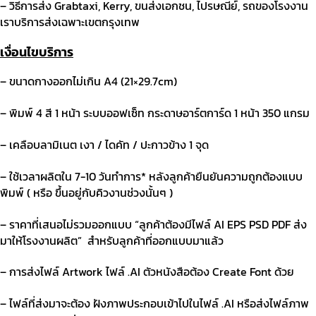
– วิธีการส่ง
Grabtaxi, Kerry,
ขนส่งเอกชน
,
ไปรษณีย์
,
รถของโรงงาน
เราบริการส่งเฉพาะเขตกรุงเทพ
เงื่อนไขบริการ
– ขนาดกางออกไม่เกิน
A4 (21×29.7cm)
– พิมพ์
4
สี
1
หน้า ระบบออฟเซ็ท กระดาษอาร์ตการ์ด
1
หน้า
350
แกรม
– เคลือบลามิเนต เงา
/
ไดคัท
/
ปะกาวข้าง
1
จุด
– ใช้เวลาผลิตใน
7-10
วันทำการ
*
หลังลูกค้ายืนยันความถูกต้องแบบ
พิมพ์
(
หรือ ขึ้นอยู่กับคิวงานช่วงนั้นๆ
)
– ราคาที่เสนอไม่รวมออกแบบ
“
ลูกค้าต้องมีไฟล์
AI EPS PSD PDF
ส่ง
มาให้โรงงานผลิต
”
สำหรับลูกค้าที่ออกแบบมาแล้ว
–
การส่งไฟล์
Artwork
ไฟล์
.AI
ตัวหนังสือต้อง
Create Font
ด้วย
– ไ
ฟล์ที่ส่งมาจะต้อง ฝังภาพประกอบเข้าไปในไฟล์
.AI
หรือส่งไฟล์ภาพ