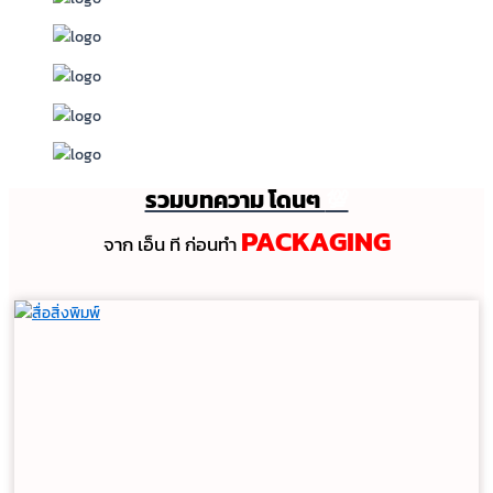
รวมบทความ โดนๆ
💯
PACKAGING
จาก เอ็น ที ก่อนทํา