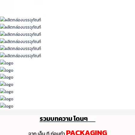
รวมบทความ โดนๆ
💯
PACKAGING
จาก เอ็น ที ก่อนทํา