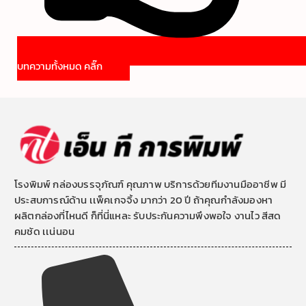
บทความทั้งหมด คลิ๊ก
โรงพิมพ์ กล่องบรรจุภัณฑ์ คุณภาพ บริการด้วยทีมงานมืออาชีพ มี
ประสบการณ์ด้าน เเพ็คเกจจิ้ง มากว่า 20 ปี ถ้าคุณกำลังมองหา
ผลิตกล่องที่ไหนดี ก็ที่นี่แหละ รับประกันความพึงพอใจ งานไว สีสด
คมชัด เเน่นอน