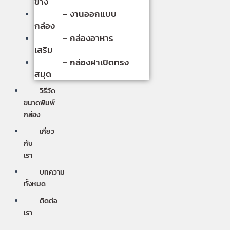
ข้าง
– งานออกแบบ
กล่อง
– กล่องอาหาร
เสริม
– กล่องฝาเปิดทรง
สมุด
วิธีวัด
ขนาดพิมพ์
กล่อง
เกี่ยว
กับ
เรา
บทความ
ทั้งหมด
ติดต่อ
เรา