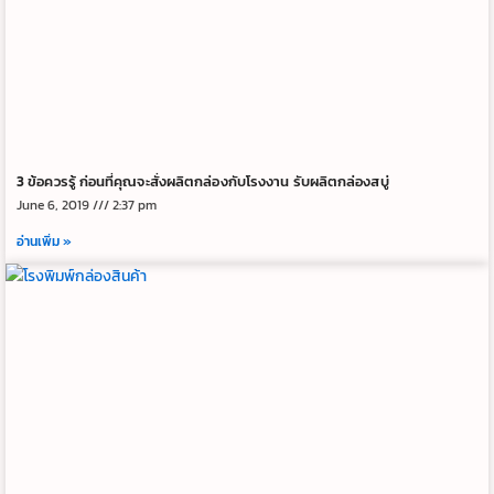
3 ข้อควรรู้ ก่อนที่คุณจะสั่งผลิตกล่องกับโรงงาน รับผลิตกล่องสบู่
June 6, 2019
2:37 pm
อ่านเพิ่ม »