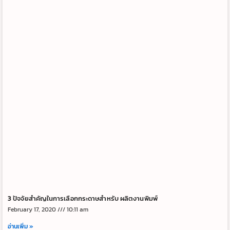
3 ปัจจัยสำคัญในการเลือกกระดาษสำหรับ ผลิตงานพิมพ์
February 17, 2020
10:11 am
อ่านเพิ่ม »