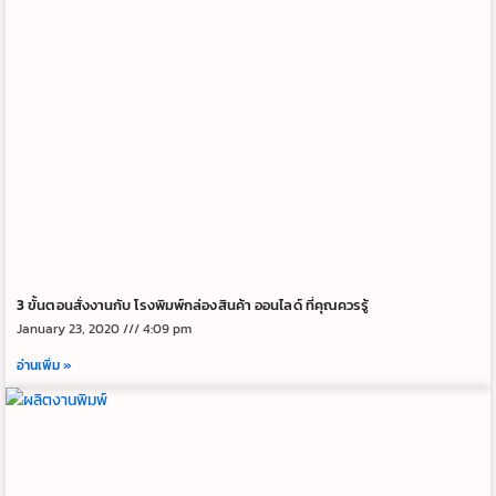
3 ขั้นตอนสั่งงานกับ โรงพิมพ์กล่องสินค้า ออนไลด์ ที่คุณควรรู้
January 23, 2020
4:09 pm
อ่านเพิ่ม »