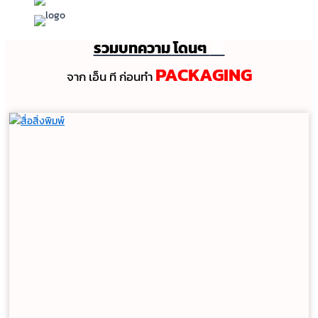
รวมบทความ โดนๆ
💯
PACKAGING
จาก เอ็น ที ก่อนทํา