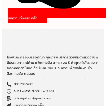
บทความทั้งหมด คลิ๊ก
โรงพิมพ์ กล่องบรรจุภัณฑ์ คุณภาพ บริการด้วยทีมงานมืออาชีพ
มีประสบการณ์ด้าน เเพ็คเกจจิ้ง มากว่า 20 ปี ถ้าคุณกำลังมองหา
ผลิตกล่องที่ไหนดี ก็ที่นี่แหละ รับประกันความพึงพอใจ งานไว
สีสด คมชัด เเน่นอน
095 789 5245
จันทร์ – เสาร์ 9.00 น. – 17.30 น.
odesignlogo@gmail.com
เเผนที่การเดินทาง คลิ๊ก