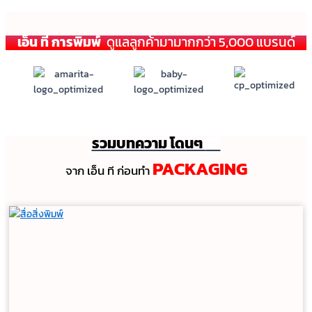
เอ็น ที การพิมพ์
ดูแลลูกค้ามามากกว่า 5,000 แบรนด์
รวมบทความ โดนๆ
💯
PACKAGING
จาก เอ็น ที ก่อนทํา