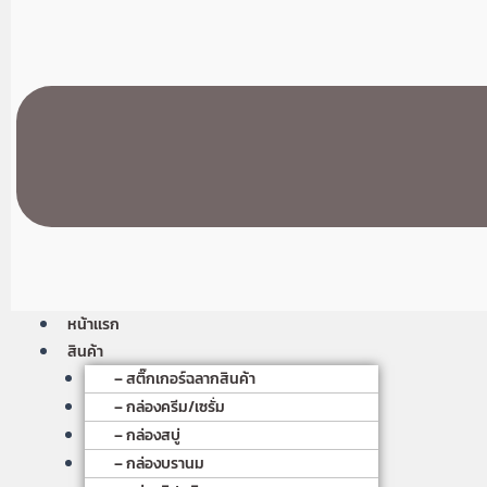
หน้าเเรก
สินค้า
– สติ๊กเกอร์ฉลากสินค้า
– กล่องครีม/เซรั่ม
– กล่องสบู่
– กล่องบรานม