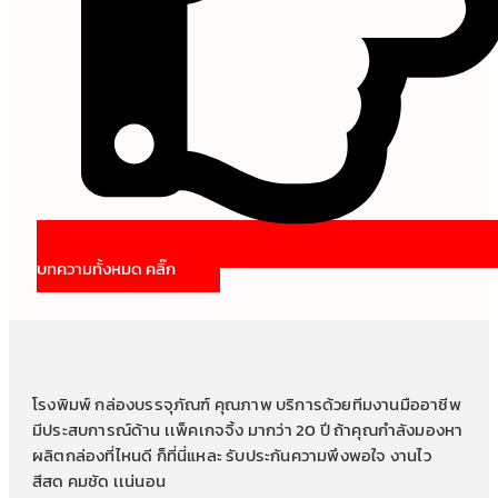
บทความทั้งหมด คลิ๊ก
โรงพิมพ์ กล่องบรรจุภัณฑ์ คุณภาพ บริการด้วยทีมงานมืออาชีพ
มีประสบการณ์ด้าน เเพ็คเกจจิ้ง มากว่า 20 ปี ถ้าคุณกำลังมองหา
ผลิตกล่องที่ไหนดี ก็ที่นี่แหละ รับประกันความพึงพอใจ งานไว
สีสด คมชัด เเน่นอน