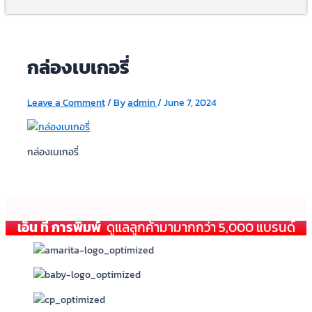
กล่องเบเกอรี่
Leave a Comment
/ By
admin
/
June 7, 2024
กล่องเบเกอรี่
เอ็น ที การพิมพ์
ดูแลลูกค้ามามากกว่า 5,000 แบรนด์