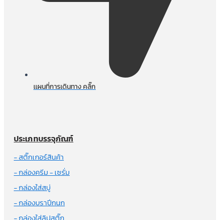
เเผนที่การเดินทาง คลิ๊ก
ประเภทบรรจุภัณฑ์
- สติ๊กเกอร์สินค้า
- กล่องครีม - เซรั่ม
- กล่องใส่สบู่
- กล่องบราปีกนก
- กล่องใส่ลิปสติ๊ก