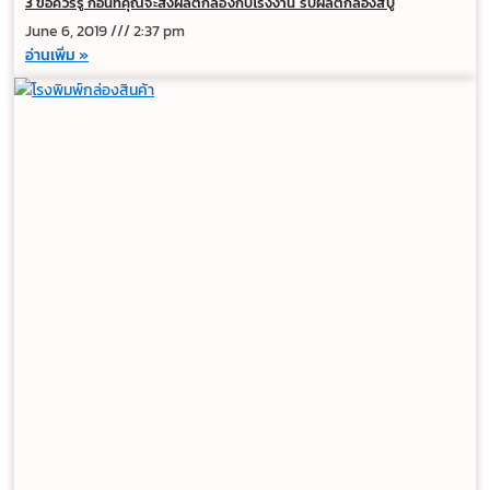
3 ข้อควรรู้ ก่อนที่คุณจะสั่งผลิตกล่องกับโรงงาน รับผลิตกล่องสบู่
June 6, 2019
2:37 pm
อ่านเพิ่ม »