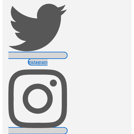
Instagram