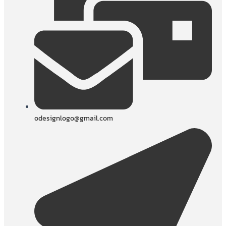
odesignlogo@gmail.com