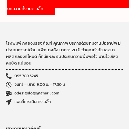
บทความทั้งหมด คลิ๊ก
โรงพิมพ์ กล่องบรรจุภัณฑ์ คุณภาพ บริการด้วยทีมงานมืออาชีพ มี
ประสบการณ์ด้าน เเพ็คเกจจิ้ง มากว่า 20 ปี ถ้าคุณกำลังมองหา
ผลิตกล่องที่ไหนดี ก็ที่นี่แหละ รับประกันความพึงพอใจ งานไว สีสด
คมชัด เเน่นอน
095 789 5245
จันทร์ – เสาร์ 9.00 น. – 17.30 น.
odesignlogo@gmail.com
เเผนที่การเดินทาง คลิ๊ก
ประเภทบรรจุภัณฑ์