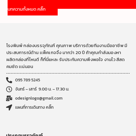
บทความทั้งหมด คลิ๊ก
โรงพิมพ์ กล่องบรรจุภัณฑ์ คุณภาพ บริการด้วยทีมงานมืออาชีพ มี
ประสบการณ์ด้าน เเพ็คเกจจิ้ง มากว่า 20 ปี ถ้าคุณกำลังมองหา
ผลิตกล่องที่ไหนดี ก็ที่นี่แหละ รับประกันความพึงพอใจ งานไว สีสด
คมชัด เเน่นอน
095 789 5245
จันทร์ – เสาร์ 9.00 น. – 17.30 น.
odesignlogo@gmail.com
เเผนที่การเดินทาง คลิ๊ก
ประเภทบรรจุภัณฑ์