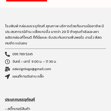
โรงพิมพ์ กล่องบรรจุภัณฑ์ คุณภาพ บริการด้วยทีมงานมืออาชีพ มี
ประสบการณ์ด้าน เเพ็คเกจจิ้ง มากว่า 20 ปี ถ้าคุณกำลังมองหา
ผลิตกล่องที่ไหนดี ก็ที่นี่แหละ รับประกันความพึงพอใจ งานไว สีสด
คมชัด เเน่นอน
095 789 5245
จันทร์ – เสาร์ 9.00 น. – 17.30 น.
odesignlogo@gmail.com
เเผนที่การเดินทาง คลิ๊ก
ประเภทบรรจุภัณฑ์
- สติ๊กเกอร์สินค้า