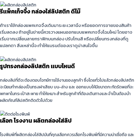
รีเเพ็ค
เก็จจิ้ง
กล่องใส่ลิปสติก ดีไม๊
ถ้าเราใช้กล่องแพคเกจจิ้งเดิมมาระยะเวลานึง หรือยอดการขายของสินค้า
เริ่มลดลง ถ้าอยู่ในข่ายนี้ควรวางแผนออกแบบแพคเกจจิ้งโฉมใหม่ โดยอาจ
เริ่มจากเปลี่ยนลายกราฟิกบนกล่อง ปรับโทนสี หรือเปลี่ยนทรงกล่องที่ดู
แปลกตา สิ่งเหล่านี้จะทำให้แบรนด์ของเราดูน่าสนใจขึ้น
รูปทรงกล่องลิปสติก เเบบไหนดี
กล่องลิปที่ดีจะต้องตอบโจทย์การใช้งานของลูกค้า ซึ่งโดยทั่วไปแล้วกล่องลิปสติก
จะนิยมทํากล่องเป็นทรงฝาเสียบ บน-ล่าง และ ออกแบบให้มีขนาดกะทัดรัดพอที่จะ
พกพาในกระเป๋าสะพาย ทำให้เหมาะสำหรับลูกค้าที่ต้องเดินทางและจำเป็นต้องนำ
ผลิตภัณฑ์ลิปสติกติดตัวไปด้วย
เลือก โรงงาน ผลิตกล่องใส่ลิป
โรงพิมพ์ที่ผลิตกล่องใส่ลิปมันที่คุณเลือกควรเลือกโรงพิมพ์ที่มีความน่าเชื่อถือ เเละ