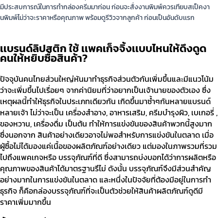
มีประสบการณ์ในการทํากล่องครีมมาก่อน ก่อนจะสั่งงานพิมพ์ควรเทียบสเป็คงา
นพิมพ์ไม่ว่าจะราคาหรือคุณภาพ พร้อมดูรีวิวจากลูกค้า ก่อนเป็นอันดับเเรก
เเบรนด์ลิปสติก ใช้ เเพคเก็จจิ้งเเบบไหนให้ดึงดูด
คนให้หยิบซื้อสินค้า?
ปัจจุบันคนไทยส่วนใหญ่หันมาทำธุรกิจส่วนตัวกันเพิ่มขึ้นและมีแนวโน้ม
ว่าจะเพิ่มขึ้นไปเรื่อยๆ จากค่านิยมที่ว่าอยากเป็นเจ้านายของตัวเอง ซึ่ง
เหตุผลนี้ทำให้ธุรกิจในประเภทเดียวกัน เกิดขึ้นมาซ้ำๆกันหลายแบรนด์
หลายเจ้า ไม่ว่าจะเป็น เครื่องสำอาง, อาหารเสริม, ครีมบำรุงผิว, เบเกอรี่ ,
ของหวาน, เครื่องดื่ม เป็นต้น ทำให้การแข่งขันของสินค้าพวกนี้สูงมาก
ซึ่งนอกจาก สินค้าอย่างเดียวอาจไม่พอสำหรับการแข่งขันในตลาด เมื่อ
ผู้ซื้อไม่ได้มองแค่เนื้อของผลิตภัณฑ์อย่างเดียว แต่มองในภาพรวมที่รวม
ไปถึงแพคเกจหรือ บรรจุภัณฑ์ที่ดี ซึ่งสามารถบ่งบอกได้ว่าการผลิตหรือ
คุณภาพของสินค้าได้มาตรฐานรึไม่ ดังนั้น บรรจุภัณฑ์จึงมีส่วนสำคัญ
อย่างมากในการแข่งขันในตลาด และหนึ่งในปัจจัยที่ต้องมีอยู่ในการทํา
ธุรกิจ ก็คือกล่องบรรจุภัณฑ์ที่จะเป็นตัวช่วยให้สินค้าผลิตภัณฑ์ดูดีมี
ราคาเพิ่มมากขึ้น