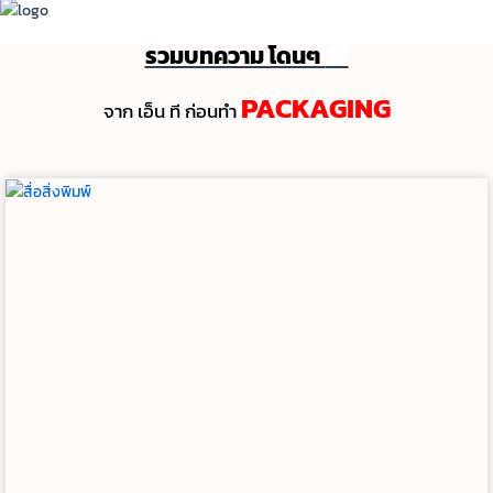
รวมบทความ โดนๆ
💯
PACKAGING
จาก เอ็น ที ก่อนทํา