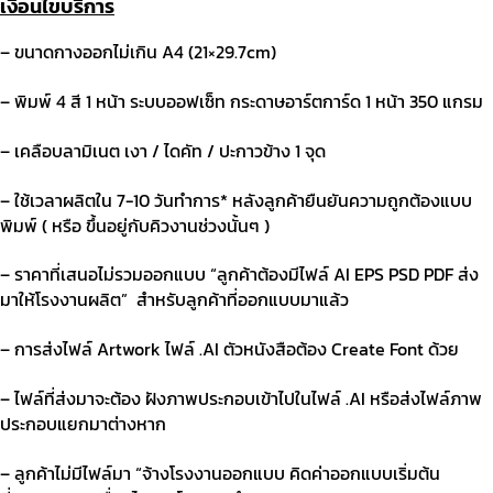
เงื่อนไขบริการ
– ขนาดกางออกไม่เกิน
A4 (21×29.7cm)
– พิมพ์
4
สี
1
หน้า ระบบออฟเซ็ท กระดาษอาร์ตการ์ด
1
หน้า
350
แกรม
– เคลือบลามิเนต เงา
/
ไดคัท
/
ปะกาวข้าง
1
จุด
– ใช้เวลาผลิตใน
7-10
วันทำการ
*
หลังลูกค้ายืนยันความถูกต้องแบบ
พิมพ์
(
หรือ ขึ้นอยู่กับคิวงานช่วงนั้นๆ
)
– ราคาที่เสนอไม่รวมออกแบบ
“
ลูกค้าต้องมีไฟล์
AI EPS PSD PDF
ส่ง
มาให้โรงงานผลิต
”
สำหรับลูกค้าที่ออกแบบมาแล้ว
–
การส่งไฟล์
Artwork
ไฟล์
.AI
ตัวหนังสือต้อง
Create Font
ด้วย
– ไ
ฟล์ที่ส่งมาจะต้อง ฝังภาพประกอบเข้าไปในไฟล์
.AI
หรือส่งไฟล์ภาพ
ประกอบแยกมาต่างหาก
– ลูกค้าไม่มีไฟล์มา
“
จ้างโรงงานออกแบบ คิดค่าออกแบบเริ่มต้น