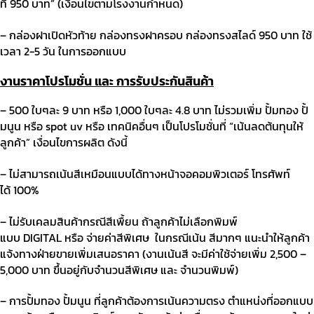
ที่
950
บาท
” (
เงื่อนไขตามโรงงานกำหนด
)
–
กล่องฝาเปิดหัวท้าย กล่องทรงฝาครอบ กล่องทรงสไลด์
950
บาท ใช้
เวลา
2-5
วัน ในการออกแบบ
งานราคาโปรโมชั่น และ การรับประกันสินค้า
– 500
ใบๆละ
9
บาท หรือ
1,000
ใบๆละ
4.8
บาท ไม่รวมเพิ่ม ปั้มทอง ปั้
มนูน หรือ
spot uv
หรือ เทคนิคอื่นๆ เป็นโปรโมชั่นที่
“
เน้นลดต้นทุนให้
ลูกค้า
”
เงื่อนไขการผลิต ดังนี้
– ไม่สามารถเน้นสีเหมือนแบบได้ทางหน้าจอคอมพิวเตอร์ โทรศัพท์
ได้
100%
– ไม่รับเคลมสินค้ากรณีสีเพื้ยน ถ้าลูกค้าไม่เลือกพิมพ์
แบบ
DIGITAL
หรือ จ่ายค่าสีพิเศษ
ในกรณีเน้น สีมากๆ แนะนำให้ลูกค้า
แจ้งทางฝ่ายขายเพิ่มเสนอราคา
(
งานเน้นสี จะมีค่าใช้จ่ายเพิ่ม
2,500 –
5,000
บาท ขึ้นอยู่กับจำนวนสีพิเศษ และ จำนวนพิมพ์
)
– การปั้มทอง ปั้มนูน ที่ลูกค้าต้องการเน้นความตรง ตำแหน่งที่ออกแบบ