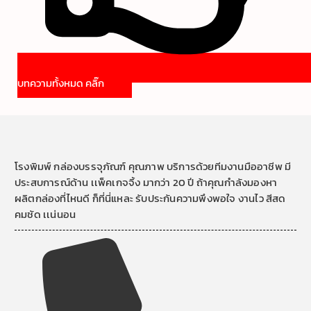
บทความทั้งหมด คลิ๊ก
โรงพิมพ์ กล่องบรรจุภัณฑ์ คุณภาพ บริการด้วยทีมงานมืออาชีพ มี
ประสบการณ์ด้าน เเพ็คเกจจิ้ง มากว่า 20 ปี ถ้าคุณกำลังมองหา
ผลิตกล่องที่ไหนดี ก็ที่นี่แหละ รับประกันความพึงพอใจ งานไว สีสด
คมชัด เเน่นอน