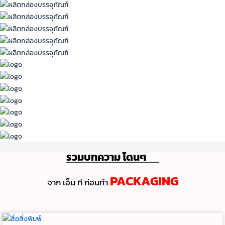
รวมบทความ โดนๆ
💯
PACKAGING
จาก เอ็น ที ก่อนทํา