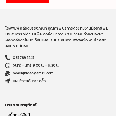
โรงพิมพ์ กล่องบรรจุภัณฑ์ คุณภาพ บริการด้วยทีมงานมืออาชีพ มี
ประสบการณ์ด้าน เเพ็คเกจจิ้ง มากว่า 20 ปี ถ้าคุณกำลังมองหา
ผลิตกล่องที่ไหนดี ก็ที่นี่แหละ รับประกันความพึงพอใจ งานไว สีสด
คมชัด เเน่นอน
095 789 5245
จันทร์ – เสาร์ 9.00 น. – 17.30 น.
odesignlogo@gmail.com
เเผนที่การเดินทาง คลิ๊ก
ประเภทบรรจุภัณฑ์
- สติ๊กเกอร์สินค้า