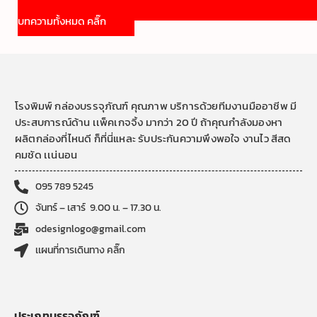
บทความทั้งหมด คลิ๊ก
โรงพิมพ์ กล่องบรรจุภัณฑ์ คุณภาพ บริการด้วยทีมงานมืออาชีพ มี
ประสบการณ์ด้าน เเพ็คเกจจิ้ง มากว่า 20 ปี ถ้าคุณกำลังมองหา
ผลิตกล่องที่ไหนดี ก็ที่นี่แหละ รับประกันความพึงพอใจ งานไว สีสด
คมชัด เเน่นอน
095 789 5245
จันทร์ – เสาร์ 9.00 น. – 17.30 น.
odesignlogo@gmail.com
เเผนที่การเดินทาง คลิ๊ก
ประเภทบรรจุภัณฑ์