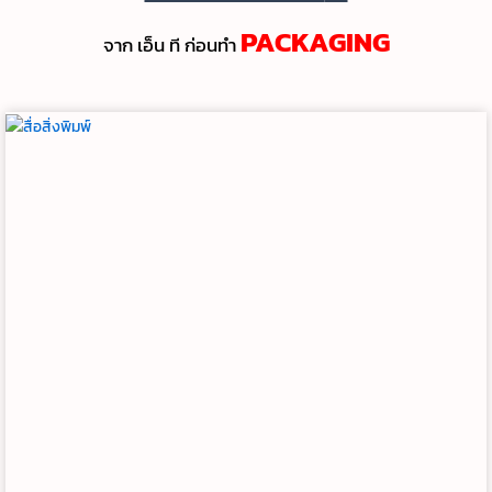
PACKAGING
จาก เอ็น ที ก่อนทํา