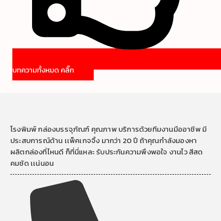
บทความทั้งหมด คลิ๊ก
โรงพิมพ์ กล่องบรรจุภัณฑ์ คุณภาพ บริการด้วยทีมงานมืออาชีพ มี
ประสบการณ์ด้าน เเพ็คเกจจิ้ง มากว่า 20 ปี ถ้าคุณกำลังมองหา
ผลิตกล่องที่ไหนดี ก็ที่นี่แหละ รับประกันความพึงพอใจ งานไว สีสด
คมชัด เเน่นอน