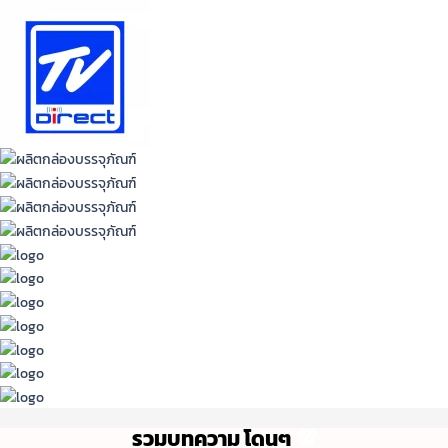
รวมบทความ โดนๆ
💯