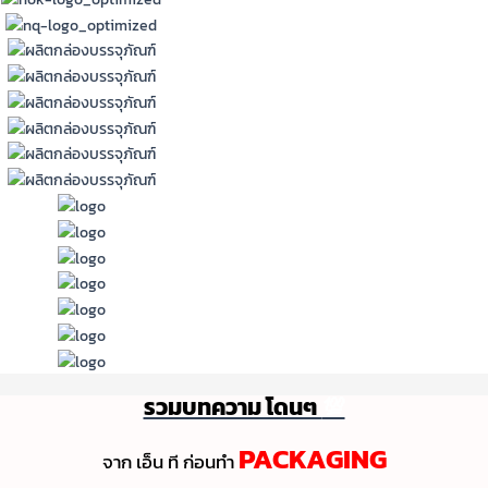
รวมบทความ โดนๆ
💯
PACKAGING
จาก เอ็น ที ก่อนทํา