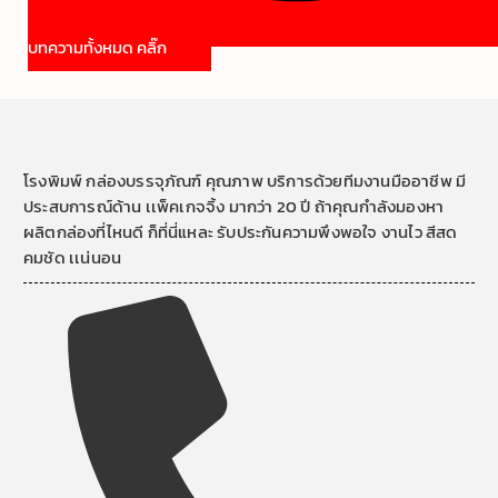
บทความทั้งหมด คลิ๊ก
โรงพิมพ์ กล่องบรรจุภัณฑ์ คุณภาพ บริการด้วยทีมงานมืออาชีพ มี
ประสบการณ์ด้าน เเพ็คเกจจิ้ง มากว่า 20 ปี ถ้าคุณกำลังมองหา
ผลิตกล่องที่ไหนดี ก็ที่นี่แหละ รับประกันความพึงพอใจ งานไว สีสด
คมชัด เเน่นอน