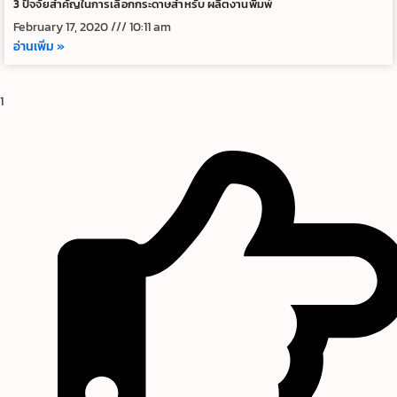
3 ปัจจัยสำคัญในการเลือกกระดาษสำหรับ ผลิตงานพิมพ์
February 17, 2020
10:11 am
อ่านเพิ่ม »