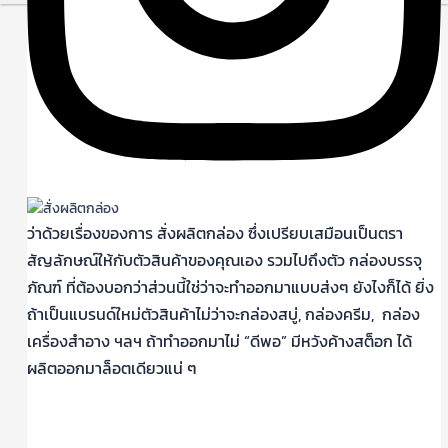
ว่าด้วยเรื่องของการ สั่งผลิตกล่อง ซึ่งเปรียบเสมือนเป็นตรา
สัญลักษณ์ให้กับตัวสินค้าของคุณเอง รวมไปถึงตัว กล่องบรรจุ
ภัณฑ์ ที่ต้องบอกว่าส่วนนี้ใช่ว่าจะทำออกมาแบบส่งๆ ยังไงก็ได้ ยิ่ง
ถ้าเป็นแบรนด์ใหม่ตัวสินค้าไม่ว่าจะกล่องสบู่, กล่องครีม, กล่อง
เครื่องสำอาง ฯลฯ ถ้าทำออกมาไม่ “ดีพอ” มีหวังค้างสต็อก ได้
ผลิตออกมาล็อตเดียวแน่ ๆ