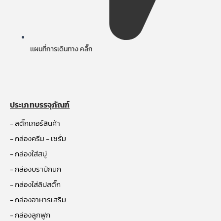
เเผนที่การเดินทาง คลิ๊ก
ประเภทบรรจุภัณฑ์
- สติ๊กเกอร์สินค้า
- กล่องครีม - เซรั่ม
- กล่องใส่สบู่
- กล่องบราปีกนก
- กล่องใส่ลิปสติ๊ก
- กล่องอาหารเสริม
- กล่องลูกฟูก