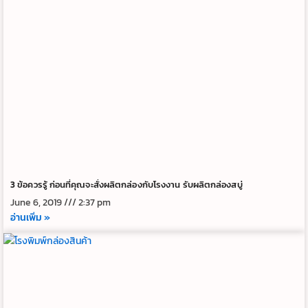
3 ข้อควรรู้ ก่อนที่คุณจะสั่งผลิตกล่องกับโรงงาน รับผลิตกล่องสบู่
June 6, 2019
2:37 pm
อ่านเพิ่ม »