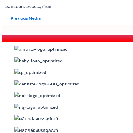
ออกแบบกล่องบรรจุภัณฑ์
←
Previous Media