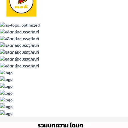
รวมบทความ โดนๆ
💯