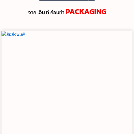
PACKAGING
จาก เอ็น ที ก่อนทํา