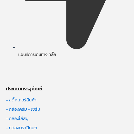
เเผนที่การเดินทาง คลิ๊ก
ประเภทบรรจุภัณฑ์
- สติ๊กเกอร์สินค้า
- กล่องครีม - เซรั่ม
- กล่องใส่สบู่
- กล่องบราปีกนก