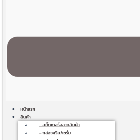
หน้าเเรก
สินค้า
– สติ๊กเกอร์ฉลากสินค้า
– กล่องครีม/เซรั่ม