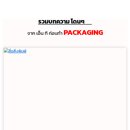
รวมบทความ โดนๆ
💯
PACKAGING
จาก เอ็น ที ก่อนทํา