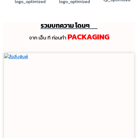
รวมบทความ โดนๆ
💯
PACKAGING
จาก เอ็น ที ก่อนทํา