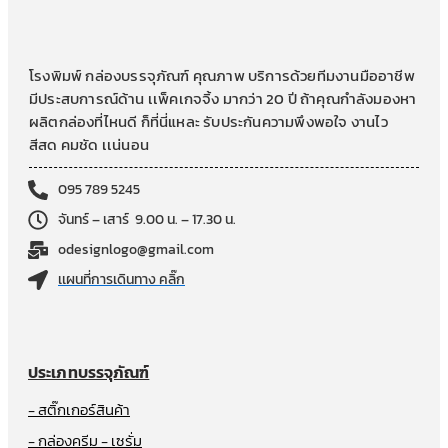
โรงพิมพ์ กล่องบรรจุภัณฑ์ คุณภาพ บริการด้วยทีมงานมืออาชีพ
มีประสบการณ์ด้าน เเพ็คเกจจิ้ง มากว่า 20 ปี ถ้าคุณกำลังมองหา
ผลิตกล่องที่ไหนดี ก็ที่นี่แหละ รับประกันความพึงพอใจ งานไว
สีสด คมชัด เเน่นอน
095 789 5245
จันทร์ – เสาร์ 9.00 น. – 17.30 น.
odesignlogo@gmail.com
เเผนที่การเดินทาง คลิ๊ก
ประเภทบรรจุภัณฑ์
- สติ๊กเกอร์สินค้า
- กล่องครีม - เซรั่ม