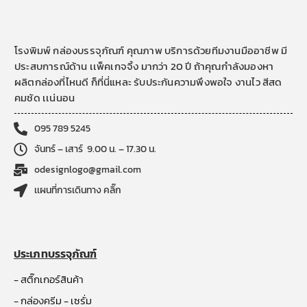
โรงพิมพ์ กล่องบรรจุภัณฑ์ คุณภาพ บริการด้วยทีมงานมืออาชีพ มี
ประสบการณ์ด้าน เเพ็คเกจจิ้ง มากว่า 20 ปี ถ้าคุณกำลังมองหา
ผลิตกล่องที่ไหนดี ก็ที่นี่แหละ รับประกันความพึงพอใจ งานไว สีสด
คมชัด เเน่นอน
095 789 5245
จันทร์ – เสาร์ 9.00 น. – 17.30 น.
odesignlogo@gmail.com
เเผนที่การเดินทาง คลิ๊ก
ประเภทบรรจุภัณฑ์
- สติ๊กเกอร์สินค้า
- กล่องครีม - เซรั่ม