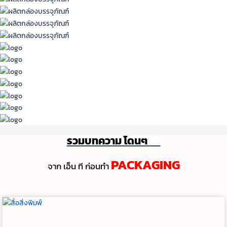
รวมบทความ โดนๆ
💯
PACKAGING
จาก เอ็น ที ก่อนทํา