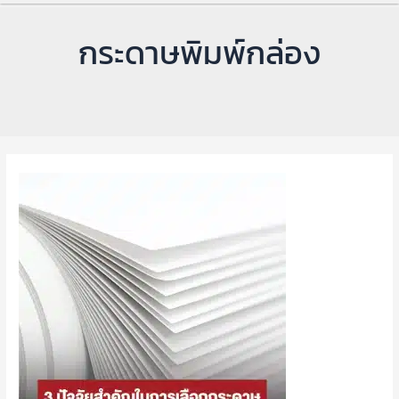
กระดาษพิมพ์กล่อง
3
ปัจจัย
สำคัญ
ใน
การ
เลือก
กระดาษ
สำหรับ
ผลิต
งาน
พิมพ์