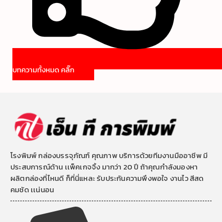
บทความทั้งหมด คลิ๊ก
โรงพิมพ์ กล่องบรรจุภัณฑ์ คุณภาพ บริการด้วยทีมงานมืออาชีพ มี
ประสบการณ์ด้าน เเพ็คเกจจิ้ง มากว่า 20 ปี ถ้าคุณกำลังมองหา
ผลิตกล่องที่ไหนดี ก็ที่นี่แหละ รับประกันความพึงพอใจ งานไว สีสด
คมชัด เเน่นอน