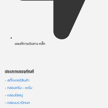
เเผนที่การเดินทาง คลิ๊ก
ประเภทบรรจุภัณฑ์
- สติ๊กเกอร์สินค้า
- กล่องครีม - เซรั่ม
- กล่องใส่สบู่
- กล่องบราปีกนก