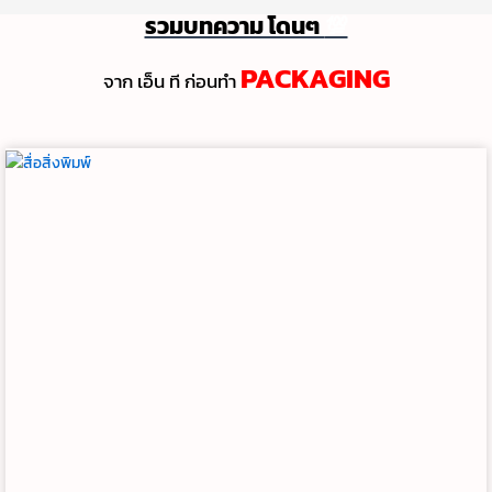
รวมบทความ โดนๆ
💯
PACKAGING
จาก เอ็น ที ก่อนทํา