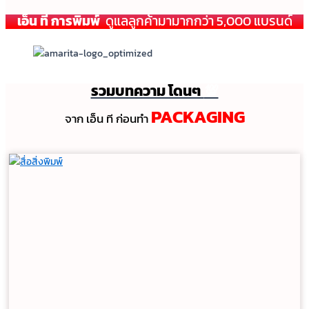
เอ็น ที การพิมพ์
ดูแลลูกค้ามามากกว่า 5,000 แบรนด์
รวมบทความ โดนๆ
💯
PACKAGING
จาก เอ็น ที ก่อนทํา