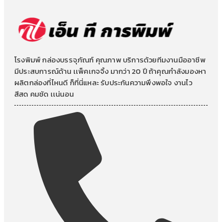
โรงพิมพ์ กล่องบรรจุภัณฑ์ คุณภาพ บริการด้วยทีมงานมืออาชีพ
มีประสบการณ์ด้าน เเพ็คเกจจิ้ง มากว่า 20 ปี ถ้าคุณกำลังมองหา
ผลิตกล่องที่ไหนดี ก็ที่นี่แหละ รับประกันความพึงพอใจ งานไว
สีสด คมชัด เเน่นอน