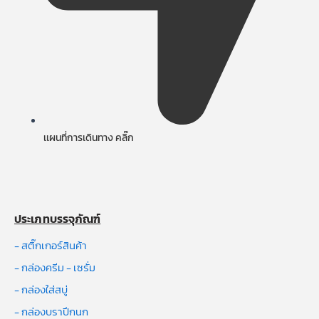
เเผนที่การเดินทาง คลิ๊ก
ประเภทบรรจุภัณฑ์
- สติ๊กเกอร์สินค้า
- กล่องครีม - เซรั่ม
- กล่องใส่สบู่
- กล่องบราปีกนก