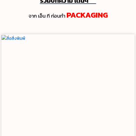
รวมบทความ โดนๆ
💯
PACKAGING
จาก เอ็น ที ก่อนทํา