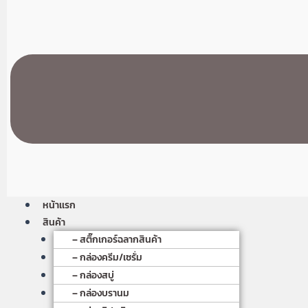
หน้าเเรก
สินค้า
– สติ๊กเกอร์ฉลากสินค้า
– กล่องครีม/เซรั่ม
– กล่องสบู่
– กล่องบรานม