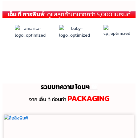
เอ็น ที การพิมพ์
ดูแลลูกค้ามามากกว่า 5,000 แบรนด์
รวมบทความ โดนๆ
💯
PACKAGING
จาก เอ็น ที ก่อนทํา