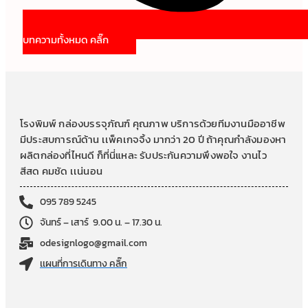
บทความทั้งหมด คลิ๊ก
โรงพิมพ์ กล่องบรรจุภัณฑ์ คุณภาพ บริการด้วยทีมงานมืออาชีพ
มีประสบการณ์ด้าน เเพ็คเกจจิ้ง มากว่า 20 ปี ถ้าคุณกำลังมองหา
ผลิตกล่องที่ไหนดี ก็ที่นี่แหละ รับประกันความพึงพอใจ งานไว
สีสด คมชัด เเน่นอน
095 789 5245
จันทร์ – เสาร์ 9.00 น. – 17.30 น.
odesignlogo@gmail.com
เเผนที่การเดินทาง คลิ๊ก