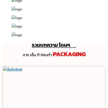
รวมบทความ โดนๆ
💯
PACKAGING
จาก เอ็น ที ก่อนทํา