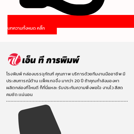
บทความทั้งหมด คลิ๊ก
โรงพิมพ์ กล่องบรรจุภัณฑ์ คุณภาพ บริการด้วยทีมงานมืออาชีพ มี
ประสบการณ์ด้าน เเพ็คเกจจิ้ง มากว่า 20 ปี ถ้าคุณกำลังมองหา
ผลิตกล่องที่ไหนดี ก็ที่นี่แหละ รับประกันความพึงพอใจ งานไว สีสด
คมชัด เเน่นอน