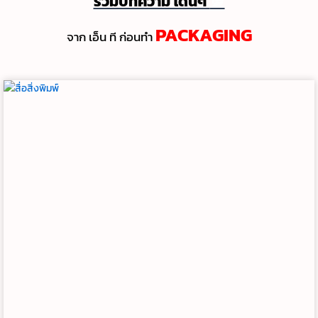
รวมบทความ โดนๆ
💯
PACKAGING
จาก เอ็น ที ก่อนทํา