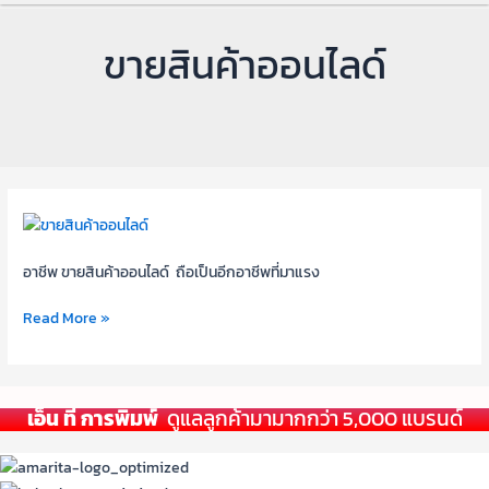
ขายสินค้าออนไลด์
ขาย
สิน
ค้า
อาชีพ ขายสินค้าออนไลด์ ถือเป็นอีกอาชีพที่มาแรง
ออนไลด์
Read More »
ทาง
Facebook
ยัง
ไง
เอ็น ที การพิมพ์
ดูแลลูกค้ามามากกว่า 5,000 แบรนด์
ให้
คน
เห็น
มาก