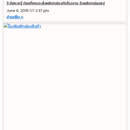
3 ข้อควรรู้ ก่อนที่คุณจะสั่งผลิตกล่องกับโรงงาน รับผลิตกล่องสบู่
June 6, 2019
2:37 pm
อ่านเพิ่ม »