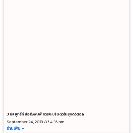
3 กลยุทธ์ที่ สื่อสิ่งพิมพ์ ควรจะปรับตัวในยุคดิจิตอล
September 24, 2019
4:35 pm
อ่านเพิ่ม »