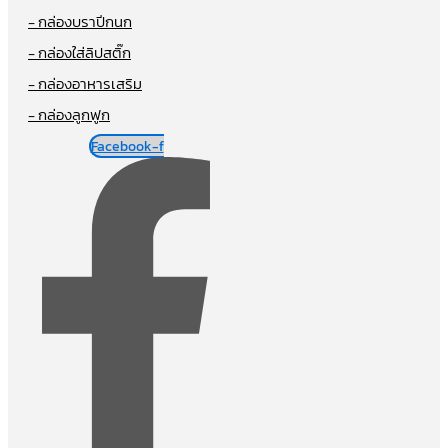
- กล่องบราปีกนก
- กล่องใส่ลิปสติ๊ก
- กล่องอาหารเสริม
- กล่องลูกฟูก
Facebook-f