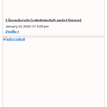
3 ขั้นตอนสั่งงานกับ โรงพิมพ์กล่องสินค้า ออนไลด์ ที่คุณควรรู้
January 23, 2020
4:09 pm
อ่านเพิ่ม »