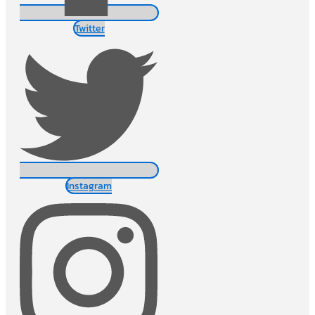
Twitter
Instagram