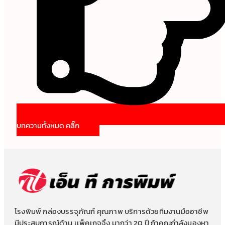
บทความทั้งหมด คลิ๊ก
โรงพิมพ์ กล่องบรรจุภัณฑ์ คุณภาพ บริการด้วยทีมงานมืออาชีพ
มีประสบการณ์ด้าน เเพ็คเกจจิ้ง มากว่า 20 ปี ถ้าคุณกำลังมองหา