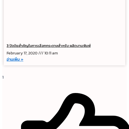
3 ปัจจัยสำคัญในการเลือกกระดาษสำหรับ ผลิตงานพิมพ์
February 17, 2020
10:11 am
อ่านเพิ่ม »