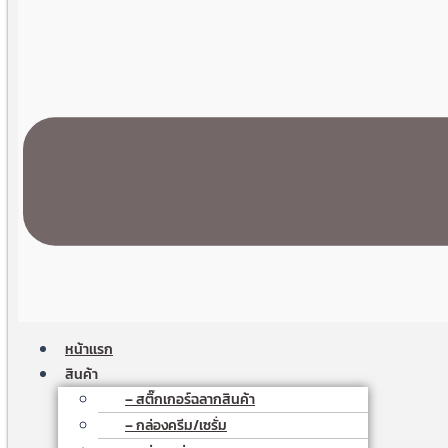
หน้าเเรก
สินค้า
– สติ๊กเกอร์ฉลากสินค้า
– กล่องครีม/เซรั่ม