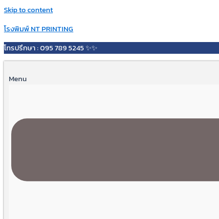
Skip to content
โรงพิมพ์ NT PRINTING
โทรปรึกษา : 095 789 5245 ✨✨
Menu