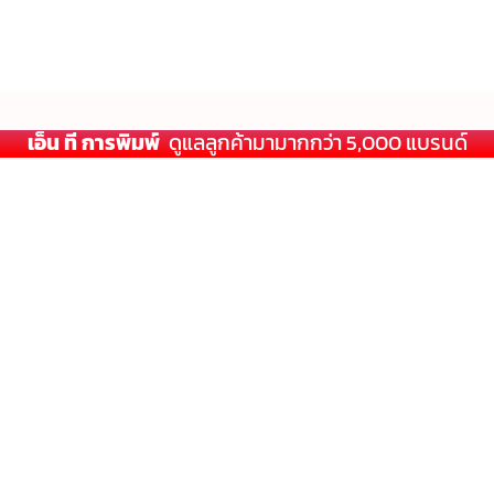
เอ็น ที การพิมพ์
ดูแลลูกค้ามามากกว่า 5,000 แบรนด์