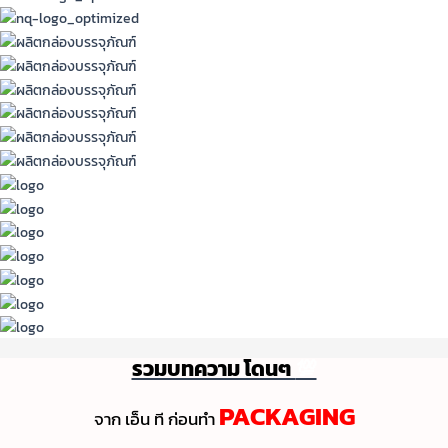
รวมบทความ โดนๆ
💯
PACKAGING
จาก เอ็น ที ก่อนทํา