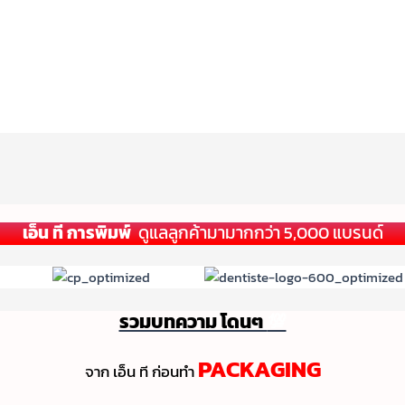
เอ็น ที การพิมพ์
ดูแลลูกค้ามามากกว่า 5,000 แบรนด์
รวมบทความ โดนๆ
💯
PACKAGING
จาก เอ็น ที ก่อนทํา