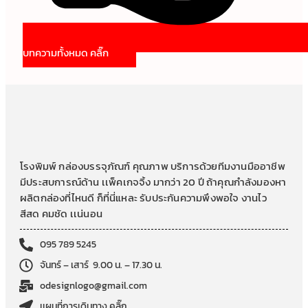
บทความทั้งหมด คลิ๊ก
โรงพิมพ์ กล่องบรรจุภัณฑ์ คุณภาพ บริการด้วยทีมงานมืออาชีพ
มีประสบการณ์ด้าน เเพ็คเกจจิ้ง มากว่า 20 ปี ถ้าคุณกำลังมองหา
ผลิตกล่องที่ไหนดี ก็ที่นี่แหละ รับประกันความพึงพอใจ งานไว
สีสด คมชัด เเน่นอน
095 789 5245
จันทร์ – เสาร์ 9.00 น. – 17.30 น.
odesignlogo@gmail.com
เเผนที่การเดินทาง คลิ๊ก