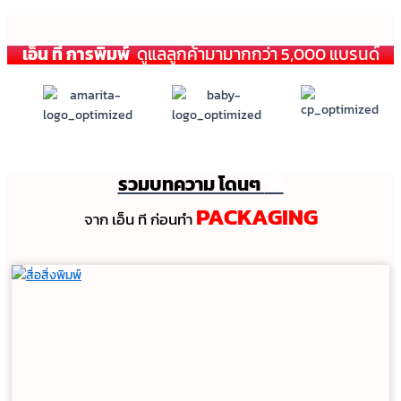
เอ็น ที การพิมพ์
ดูแลลูกค้ามามากกว่า 5,000 แบรนด์
รวมบทความ โดนๆ
💯
PACKAGING
จาก เอ็น ที ก่อนทํา