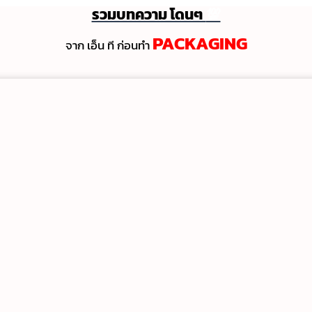
รวมบทความ โดนๆ
💯
PACKAGING
จาก เอ็น ที ก่อนทํา