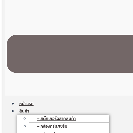
หน้าเเรก
สินค้า
– สติ๊กเกอร์ฉลากสินค้า
– กล่องครีม/เซรั่ม