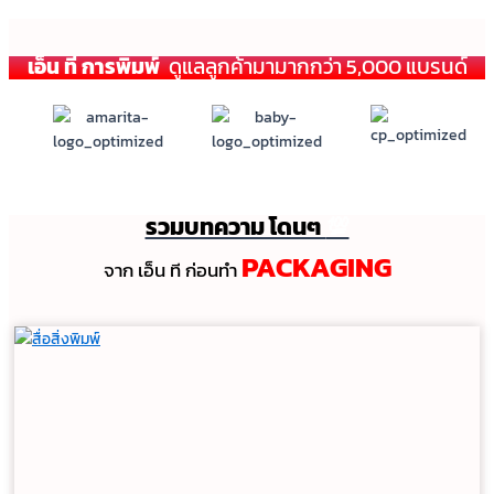
เอ็น ที การพิมพ์
ดูแลลูกค้ามามากกว่า 5,000 แบรนด์
รวมบทความ โดนๆ
💯
PACKAGING
จาก เอ็น ที ก่อนทํา