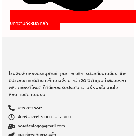
บทความทั้งหมด คลิ๊ก
โรงพิมพ์ กล่องบรรจุภัณฑ์ คุณภาพ บริการด้วยทีมงานมืออาชีพ
มีประสบการณ์ด้าน เเพ็คเกจจิ้ง มากว่า 20 ปี ถ้าคุณกำลังมองหา
ผลิตกล่องที่ไหนดี ก็ที่นี่แหละ รับประกันความพึงพอใจ งานไว
สีสด คมชัด เเน่นอน
095 789 5245
จันทร์ – เสาร์ 9.00 น. – 17.30 น.
odesignlogo@gmail.com
เเผนที่การเดินทาง คลิ๊ก