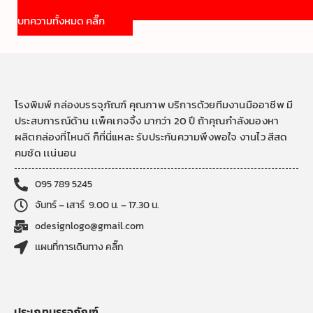
บทความทั้งหมด คลิ๊ก
โรงพิมพ์ กล่องบรรจุภัณฑ์ คุณภาพ บริการด้วยทีมงานมืออาชีพ มี
ประสบการณ์ด้าน เเพ็คเกจจิ้ง มากว่า 20 ปี ถ้าคุณกำลังมองหา
ผลิตกล่องที่ไหนดี ก็ที่นี่แหละ รับประกันความพึงพอใจ งานไว สีสด
คมชัด เเน่นอน
095 789 5245
จันทร์ – เสาร์ 9.00 น. – 17.30 น.
odesignlogo@gmail.com
เเผนที่การเดินทาง คลิ๊ก
ประเภทบรรจุภัณฑ์